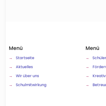
Menü
Menü
→
Startseite
→
Schüle
→
Aktuelles
→
Förder
→
Wir über uns
→
Kreativ
→
Schulmitwirkung
→
Betreu