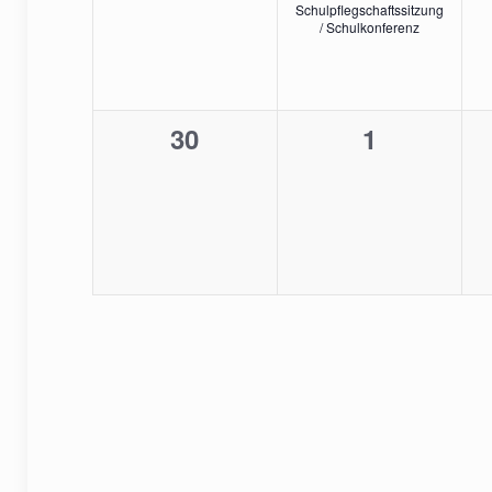
Schulpflegschaftssitzung
/ Schulkonferenz
0
0
30
1
Veranstaltungen,
Veranstal