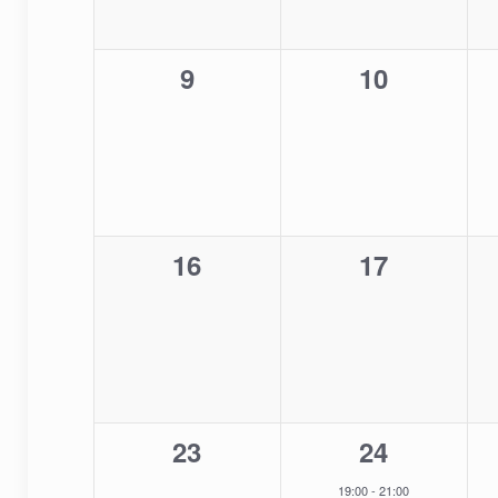
0
0
9
10
Veranstaltungen,
Veranstalt
0
0
16
17
Veranstaltungen,
Veranstalt
0
1
23
24
Veranstaltungen,
Veranstalt
19:00
-
21:00