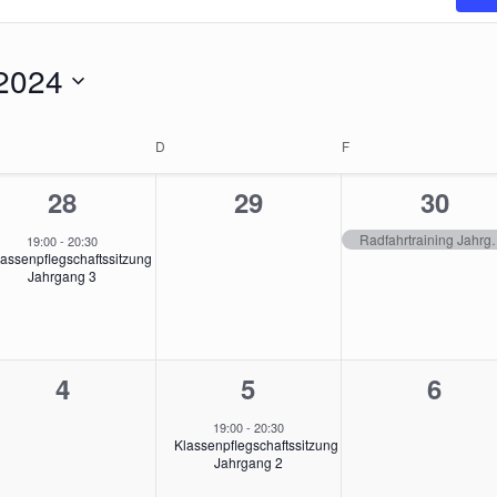
2024
tion
TTWOCH
D
DONNERSTAG
F
FREITAG
1
0
1
28
29
30
ung,
Veranstaltung,
Veranstaltungen,
Veran
Radfahrtra
19:00
-
20:30
n
lassenpflegschaftssitzung
Jahrgang 3
0
1
0
4
5
6
ung,
Veranstaltungen,
Veranstaltung,
Veran
19:00
-
20:30
Klassenpflegschaftssitzung
Jahrgang 2