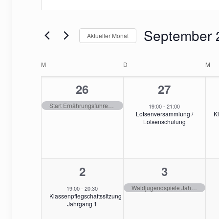
Sie
Such-
Das
und
September 
Schlüsselwort.
Aktueller Monat
Suche
Datum
Ansichtennaviga
nach
Kalender
wählen.
M
MONTAG
D
DIENSTAG
M
MI
Veranstaltungen
1
1
26
27
von
Schlüsselwort.
Veranstaltung,
Veranstalt
Start Ernährungsführerschein Klasse 3b
19:00
-
21:00
Veranstaltunge
Lotsenversammlung /
K
Lotsenschulung
1
1
2
3
Veranstaltung,
Veranstalt
Waldjugendspiele Jahrgang 4
19:00
-
20:30
Klassenpflegschaftssitzung
Jahrgang 1