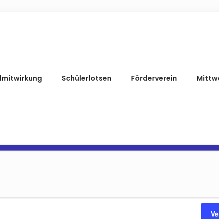
lmitwirkung
Schülerlotsen
Förderverein
Mittw
en
n
Ve