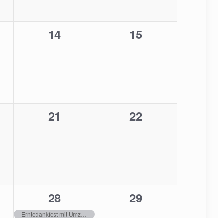
0
0
14
15
staltungen,
Veranstaltungen,
Veranstaltungen
0
0
21
22
staltungen,
Veranstaltungen,
Veranstaltungen
1
0
28
29
staltung,
Veranstaltung,
Veranstaltungen
Erntedankfest mit Umzug