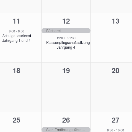
1
2
0
11
12
13
ungen,
Veranstaltung,
Veranstaltungen,
Veran
Bücherei
8:00
-
9:00
Schulgottesdienst
19:00
-
21:30
Jahrgang 1 und 4
Klassenpflegschaftssitzung
Jahrgang 4
0
0
0
18
19
20
ungen,
Veranstaltungen,
Veranstaltungen,
Veran
0
1
1
25
26
27
ung,
Veranstaltungen,
Veranstaltung,
Veran
Start Ernährungsführerschein Klasse 3a
8:30
-
10:00