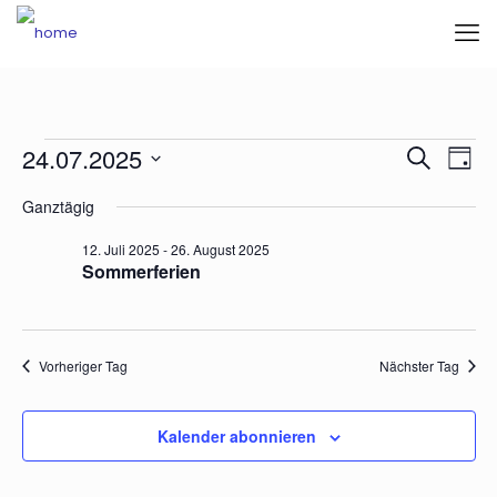
Veranstaltungen
Veran
Vera
24.07.2025
Suche
Tag
Ansi
für
Such-
Datum
Navi
Ganztägig
wählen.
24.
und
Juli
Ansic
12. Juli 2025
-
26. August 2025
Sommerferien
2025
Vorheriger Tag
Nächster Tag
Kalender abonnieren