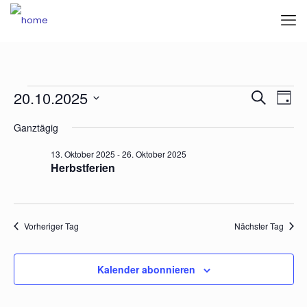
Veranstaltungen
Veran
Vera
20.10.2025
Suche
Tag
Ansi
für
Such-
Datum
Navi
Ganztägig
wählen.
20.
und
Oktober
Ansic
13. Oktober 2025
-
26. Oktober 2025
Herbstferien
2025
Vorheriger Tag
Nächster Tag
Kalender abonnieren