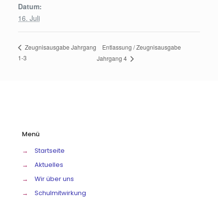
Datum:
16. Juli
Entlassung / Zeugnisausgabe
Zeugnisausgabe Jahrgang
1-3
Jahrgang 4
Menü
→
Startseite
→
Aktuelles
→
Wir über uns
→
Schulmitwirkung