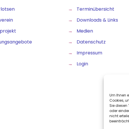
rlotsen
→
Terminübersicht
verein
→
Downloads & Links
projekt
→
Medien
ungsangebote
→
Datenschutz
→
Impressum
→
Login
Um Ihnen e
Cookies, u
Sie diesen
oder einde
nicht erte
beeinträch