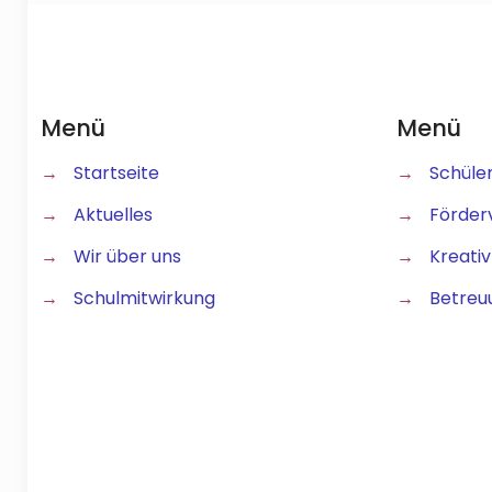
Menü
Menü
→
Startseite
→
Schüle
→
Aktuelles
→
Förder
→
Wir über uns
→
Kreativ
→
Schulmitwirkung
→
Betreu