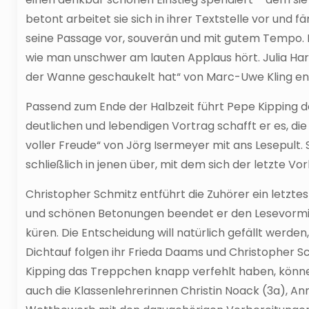
betont arbeitet sie sich in ihrer Textstelle vor und
seine Passage vor, souverän und mit gutem Tempo. 
wie man unschwer am lauten Applaus hört. Julia Har
der Wanne geschaukelt hat“ von Marc-Uwe Kling entsc
Passend zum Ende der Halbzeit führt Pepe Kipping d
deutlichen und lebendigen Vortrag schafft er es, d
voller Freude“ von Jörg Isermeyer mit ans Lesepult.
schließlich in jenen über, mit dem sich der letzte Vo
Christopher Schmitz entführt die Zuhörer ein letztes
und schönen Betonungen beendet er den Lesevormitta
küren. Die Entscheidung will natürlich gefällt werde
Dichtauf folgen ihr Frieda Daams und Christopher Sch
Kipping das Treppchen knapp verfehlt haben, können 
auch die Klassenlehrerinnen Christin Noack (3a), Ann