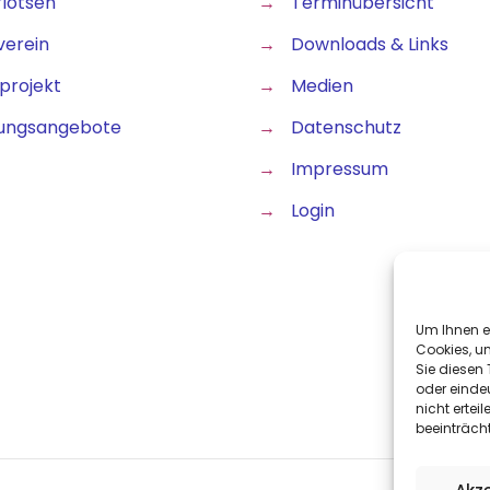
rlotsen
→
Terminübersicht
verein
→
Downloads & Links
projekt
→
Medien
ungsangebote
→
Datenschutz
→
Impressum
→
Login
Um Ihnen e
Cookies, u
Sie diesen
oder einde
nicht erte
beeinträch