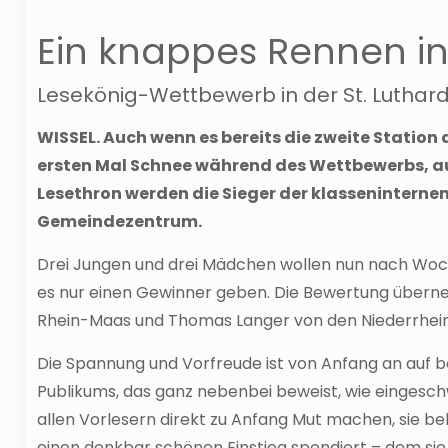
Ein knappes Rennen in
Lesekönig-Wettbewerb in der St. Luthar
WISSEL. Auch wenn es bereits die zweite Station 
ersten Mal Schnee während des Wettbewerbs, au
Lesethron werden die Sieger der klasseninterne
Gemeindezentrum.
Drei Jungen und drei Mädchen wollen nun nach Woch
es nur einen Gewinner geben. Die Bewertung überne
Rhein-Maas und Thomas Langer von den Niederrhein
Die Spannung und Vorfreude ist von Anfang an auf 
Publikums, das ganz nebenbei beweist, wie eingesch
allen Vorlesern direkt zu Anfang Mut machen, sie b
einen denkbar schönen Einstieg spendiert – dem sie 