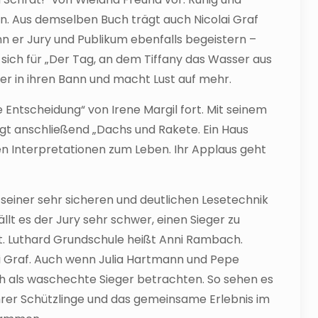
ein. Aus demselben Buch trägt auch Nicolai Graf
 er Jury und Publikum ebenfalls begeistern –
sich für „Der Tag, an dem Tiffany das Wasser aus
er in ihren Bann und macht Lust auf mehr.
Entscheidung“ von Irene Margil fort. Mit seinem
gt anschließend „Dachs und Rakete. Ein Haus
gen Interpretationen zum Leben. Ihr Applaus geht
t seiner sehr sicheren und deutlichen Lesetechnik
t es der Jury sehr schwer, einen Sieger zu
 St. Luthard Grundschule heißt Anni Rambach.
olai Graf. Auch wenn Julia Hartmann und Pepe
ch als waschechte Sieger betrachten. So sehen es
 ihrer Schützlinge und das gemeinsame Erlebnis im