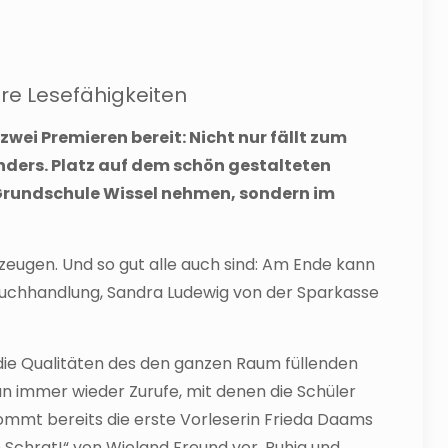
re Lesefähigkeiten
zwei Premieren bereit: Nicht nur fällt zum
ders. Platz auf dem schön gestalteten
d Grundschule Wissel nehmen, sondern im
eugen. Und so gut alle auch sind: Am Ende kann
Buchhandlung, Sandra Ludewig von der Sparkasse
ie Qualitäten des den ganzen Raum füllenden
n immer wieder Zurufe, mit denen die Schüler
ommt bereits die erste Vorleserin Frieda Daams
 Schrat!“ von Wieland Freund vor. Ruhig und