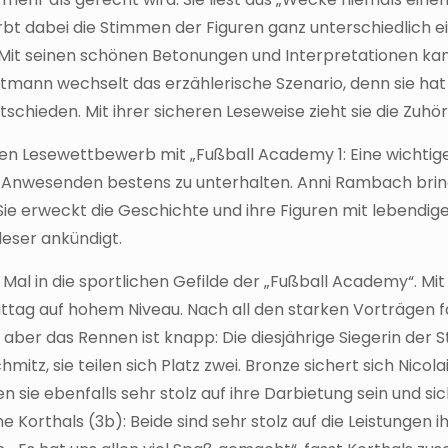
 färbt dabei die Stimmen der Figuren ganz unterschiedlich 
Mit seinen schönen Betonungen und Interpretationen kann
tmann wechselt das erzählerische Szenario, denn sie hat 
hieden. Mit ihrer sicheren Leseweise zieht sie die Zuhör
en Lesewettbewerb mit „Fußball Academy 1: Eine wichtige 
ie Anwesenden bestens zu unterhalten. Anni Rambach brin
 Sie erweckt die Geschichte und ihre Figuren mit lebendi
rleser ankündigt.
 Mal in die sportlichen Gefilde der „Fußball Academy“. Mi
g auf hohem Niveau. Nach all den starken Vorträgen fäll
n, aber das Rennen ist knapp: Die diesjährige Siegerin der
mitz, sie teilen sich Platz zwei. Bronze sichert sich Nic
sie ebenfalls sehr stolz auf ihre Darbietung sein und si
e Korthals (3b): Beide sind sehr stolz auf die Leistungen