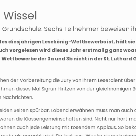
 Wissel
d Grundschule: Sechs Teilnehmer beweisen ih
des diesjährigen Lesekönig-Wettbewerbs ist, hält sie 
ch vorgelesen wird dieses Jahr erstmalig ganz woan
n Wettbewerbe der 3a und 3b nicht in der St. Luthar
en der Vorbereitung die Jury von ihrem Lesetalent überz
hmen dieses Mal Sigrun Hintzen von der gleichnamigen 
 Nachrichten.
beiden Seiten spürbar. Lobend erwähnen muss man auch d
woren die Klassengemeinschaften sind. Nicht nur hört ma
elohnen auch jede Leistung mit tosendem Applaus. So bek
mehr als gerecht wird. Sie liest aus „Wecke niemals einen