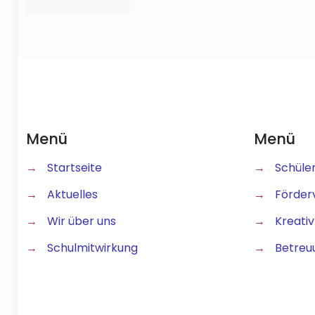
Menü
Menü
→
Startseite
→
Schüle
→
Aktuelles
→
Förder
→
Wir über uns
→
Kreativ
→
Schulmitwirkung
→
Betreu